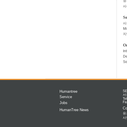
유
사
So
사
M
지
On
In
De
So
Humantree
S
서
Service
Te
Fa
Jobs
Co
HumanTree News
유
사