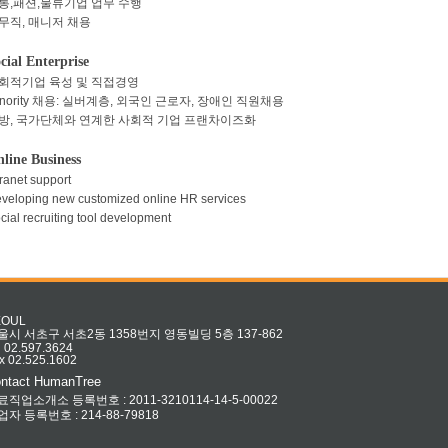
통,패션,물류기업 업무 수행
무직, 매니저 채용
cial Enterprise
회적기업 육성 및 직접경영
inority 채용: 실버계층, 외국인 근로자, 장애인 직원채용
방, 국가단체와 연계한 사회적 기업 프랜차이즈화
line Business
tranet support
veloping new customized online HR services
cial recruiting tool development
EOUL
울시 서초구 서초2동 1358번지 영동빌딩 5층 137-862
l 02.597.3624
x 02.525.1602
ntact HumanTree
료직업소개소 등록번호 : 2011-3210114-14-5-00022
업자 등록번호 : 214-88-79818