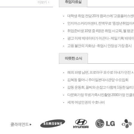
취업자료실
더보기
대학생 취업 전담 20개 캠퍼스에 '고용플러스센
인지어스커리어센터, 전액무료 ‘중장년취업아카
취업준비생 10명 중 4명은 취업 사교육, 월 평균
광고 이제 빅데이터가 이끈다 - 제일기획 빅데
고용 불안의 자화상 - 취업시 안정성 가장 중시
따뜻한 소식
해외 파병 남편, 프로야구 포수로 아내가 던진 
김복동 할머니 주미일본대사관앞 수요집회
감동 운동회, 꼴찌와 손잡고 다함께 1등한 달리
다문화가정 무료가족사진촬영 2000가정 인클
세계 여성인권의 수호나비