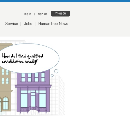
한국어
log in
|
sign up
|
Service
|
Jobs
|
HumanTree News