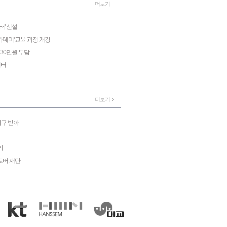
더보기
터' 신설
데미’교육 과정 개강
 30만원 부담
이터
더보기
시구 받아
기
로버 재단